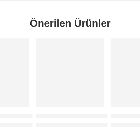
Önerilen Ürünler
SORUNUZ
SORUNUZ
isör Sol 1998-2005 SACHS
Focus Ön Amortisör Sol 2006-2011 ithal
Mondeo Ön 
bizi arayabilirsiniz.
 481 93 78 / 80 numaralı telefondan bizi arayabilirsiniz.
Fiyatlar için 0212 481 93 78 / 80 numaralı telefo
Fiyatlar için