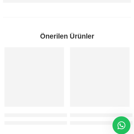
Önerilen Ürünler
SORUNUZ
SORUNUZ
Fiesta Ön Cam Izgarası 2009-2016 ithal
Fiesta Kalorifer Yan Üfleyici 
Fiyatlar için 0212 481 93 78 / 80 numaralı telefondan bizi arayabilirs
Fiyatlar için 0212 481 93 78 / 80 