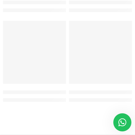
Fiesta 1.4 1.5 DİZEL TRİGER SETİ ORJ
Focus Termostat Gövdesi 1.6 Be
Fiyatlar için 0212 481 93 78 / 80 numaralı telefondan bizi arayabilirsi
Fiyatlar için 0212 481 93 78 / 80 n
SORUNUZ
SORUNUZ
Mondeo 2.0 Benzin Bakım Seti 1993-2000 (Hava-Polen-Yağ-Mot
Mondeo 2.0 Benzin Bakım Seti 
Fiyatlar için 0212 481 93 78 / 80 numaralı telefondan bizi arayabilirsi
Fiyatlar için 0212 481 93 78 / 80 n