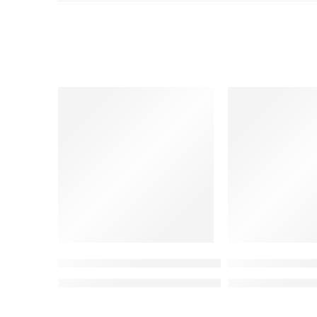
SORUNUZ
SORUNUZ
Fusion Far Sağ 2006-2009 ithal
Fiesta Far Sağ 
Fiyatlar için 0212 481 93 78 / 80 numaralı telefondan 
Fiyatlar için 0212