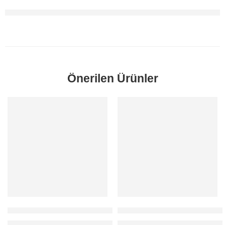
Önerilen Ürünler
SORUNUZ
SORUNUZ
Mondeo İntercooler Radyatörü 2.0 Dizel 2008-2014 Orjinal
C-Max İntercooler Radyatörü 1.
Fiyatlar için 0212 481 93 78 / 80 numaralı telefondan bizi arayabilirs
Fiyatlar için 0212 481 93 78 / 80 