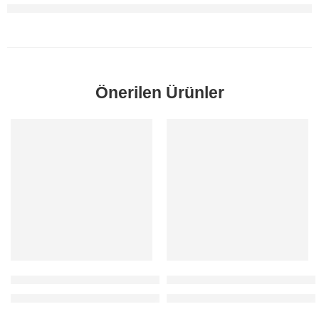
Önerilen Ürünler
SORUNUZ
SORUNUZ
Mondeo Aks Sağ Komple 2.0 Dizel 2007-2013 ithal
Focus Aks Sol Komple 1.6 Benz
Fiyatlar için 0212 481 93 78 / 80 numaralı telefondan bizi arayabilirs
Fiyatlar için 0212 481 93 78 / 80 