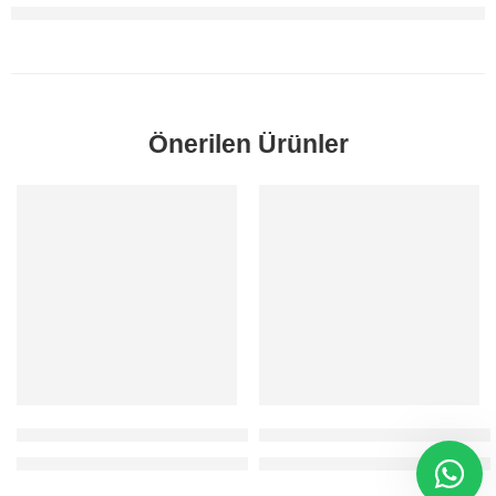
Önerilen Ürünler
SORUNUZ
SORUNUZ
Focus Bagaj Tutamağı Sedan 1998-2005 Orjinal
Mondeo Bagaj Tutamağı 2007-2
Fiyatlar için 0212 481 93 78 / 80 numaralı telefondan bizi arayabilirs
Fiyatlar için 0212 481 93 78 / 80 