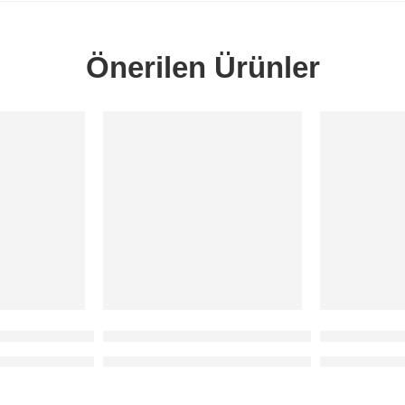
Önerilen Ürünler
SORUNUZ
SORUNUZ
sör Üst 2003-2009 İTHAL
Focus Hava Filtre Sensörü 2006-2008 ithal
Focus Hego 
bizi arayabilirsiniz.
 481 93 78 / 80 numaralı telefondan bizi arayabilirsiniz.
Fiyatlar için 0212 481 93 78 / 80 numaralı telefo
Fiyatlar için