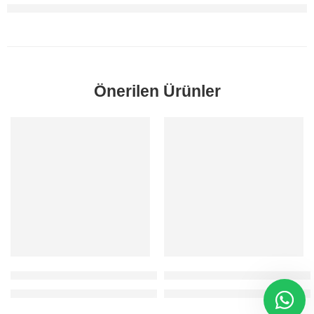
Önerilen Ürünler
SORUNUZ
SORUNUZ
S-Max 2006-2011 2.0 Dizel Mazot Filtresi Orjinal
C-Max 2007-2011 1.6 Dizel Mazot
Fiyatlar için 0212 481 93 78 / 80 numaralı telefondan bizi arayabilirs
Fiyatlar için 0212 481 93 78 / 80 