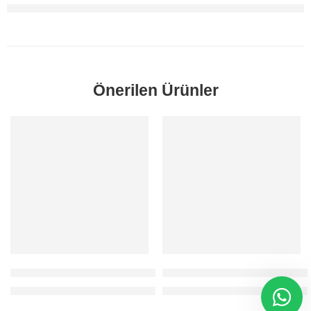
Önerilen Ürünler
SORUNUZ
SORUNUZ
Fiesta Fren Westinghouse ana merkez Komple 1996-1998 Orji
Focus Fren Westinghouse 1.6 D
Fiyatlar için 0212 481 93 78 / 80 numaralı telefondan bizi arayabilirs
Fiyatlar için 0212 481 93 78 / 80 