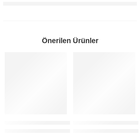
Önerilen Ürünler
SORUNUZ
SORUNUZ
Focus Kalorifer Kumanda Ünitesi 2011-2015 Orjinal
Fiesta Kalorifer Düğmesi Ve Ü
Fiyatlar için 0212 481 93 78 / 80 numaralı telefondan bizi arayabilirs
Fiyatlar için 0212 481 93 78 / 80 