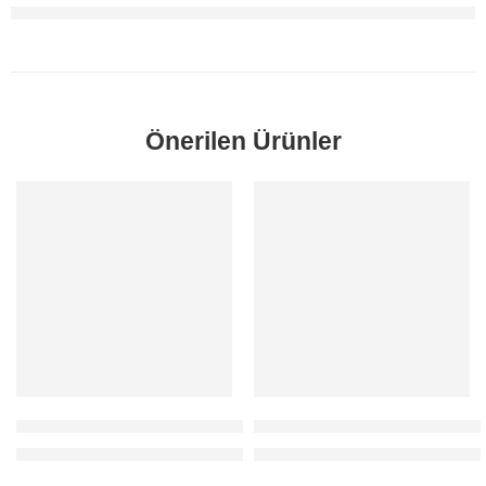
Önerilen Ürünler
SORUNUZ
SORUNUZ
C-Max Sağ Ayna Sinyali 2006-2008 Orjinal
Fiesta Sol Ayna Sinyali 2009-20
Fiyatlar için 0212 481 93 78 / 80 numaralı telefondan bizi arayabilirs
Fiyatlar için 0212 481 93 78 / 80 