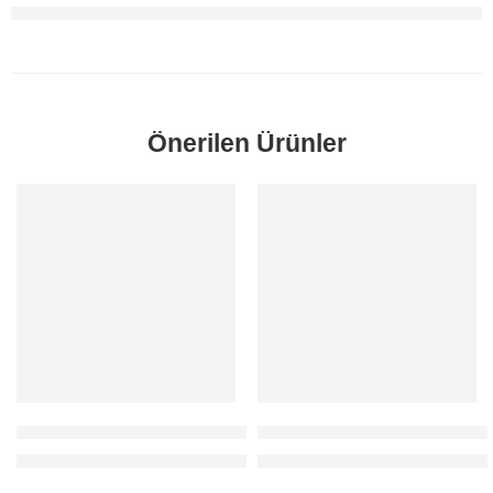
Önerilen Ürünler
SORUNUZ
SORUNUZ
Mondeo Ön Amortisör Sağ 2007-2013 Orjinal
Fusion Ön Amortisör Sol 200
Fiyatlar için 0212 481 93 78 / 80 numaralı telefondan bizi arayabilirs
Fiyatlar için 0212 481 93 78 / 80 